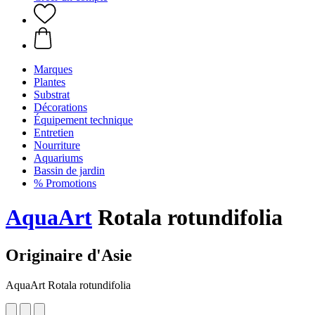
Marques
Plantes
Substrat
Décorations
Équipement technique
Entretien
Nourriture
Aquariums
Bassin de jardin
% Promotions
AquaArt
Rotala rotundifolia
Originaire d'Asie
AquaArt Rotala rotundifolia