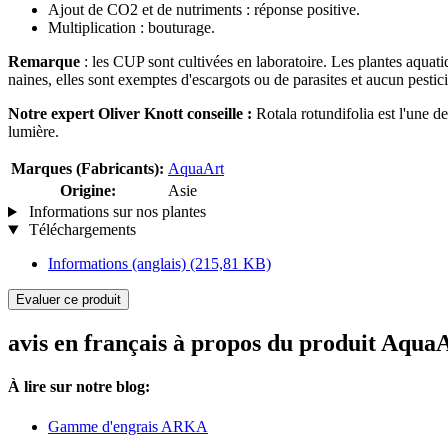
Ajout de CO2 et de nutriments : réponse positive.
Multiplication : bouturage.
Remarque
: les CUP sont cultivées en laboratoire. Les plantes aquat
naines, elles sont exemptes d'escargots ou de parasites et aucun pesticid
Notre expert Oliver Knott conseille :
Rotala rotundifolia est l'une de
lumière.
Marques (Fabricants):
AquaArt
Origine:
Asie
Informations sur nos plantes
Téléchargements
Informations (anglais)
(215,81 KB)
Evaluer ce produit
avis en français à propos du produit AquaA
À lire sur notre blog:
Gamme d'engrais ARKA