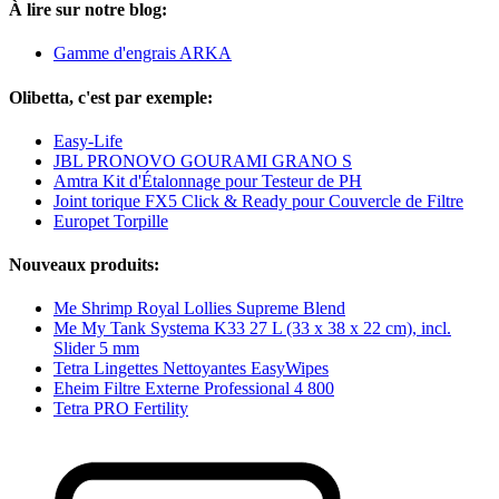
À lire sur notre blog:
Gamme d'engrais ARKA
Olibetta, c'est par exemple:
Easy-Life
JBL PRONOVO GOURAMI GRANO S
Amtra Kit d'Étalonnage pour Testeur de PH
Joint torique FX5 Click & Ready pour Couvercle de Filtre
Europet Torpille
Nouveaux produits:
Me Shrimp Royal Lollies Supreme Blend
Me My Tank Systema K33 27 L (33 x 38 x 22 cm), incl.
Slider 5 mm
Tetra Lingettes Nettoyantes EasyWipes
Eheim Filtre Externe Professional 4 800
Tetra PRO Fertility