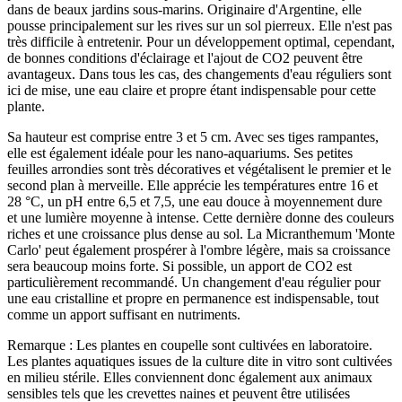
dans de beaux jardins sous-marins. Originaire d'Argentine, elle
pousse principalement sur les rives sur un sol pierreux. Elle n'est pas
très difficile à entretenir. Pour un développement optimal, cependant,
de bonnes conditions d'éclairage et l'ajout de CO2 peuvent être
avantageux. Dans tous les cas, des changements d'eau réguliers sont
ici de mise, une eau claire et propre étant indispensable pour cette
plante.
Sa hauteur est comprise entre 3 et 5 cm. Avec ses tiges rampantes,
elle est également idéale pour les nano-aquariums. Ses petites
feuilles arrondies sont très décoratives et végétalisent le premier et le
second plan à merveille. Elle apprécie les températures entre 16 et
28 °C, un pH entre 6,5 et 7,5, une eau douce à moyennement dure
et une lumière moyenne à intense. Cette dernière donne des couleurs
riches et une croissance plus dense au sol. La Micranthemum 'Monte
Carlo' peut également prospérer à l'ombre légère, mais sa croissance
sera beaucoup moins forte. Si possible, un apport de CO2 est
particulièrement recommandé. Un changement d'eau régulier pour
une eau cristalline et propre en permanence est indispensable, tout
comme un apport suffisant en nutriments.
Remarque : Les plantes en coupelle sont cultivées en laboratoire.
Les plantes aquatiques issues de la culture dite in vitro sont cultivées
en milieu stérile. Elles conviennent donc également aux animaux
sensibles tels que les crevettes naines et peuvent être utilisées