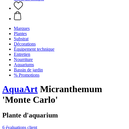
Marques
Plantes
Substrat
Décorations
Équipement technique
Entretien
Nourriture
Aquariums
Bassin de jardin
% Promotions
AquaArt
Micranthemum
'Monte Carlo'
Plante d'aquarium
6 évaluations client