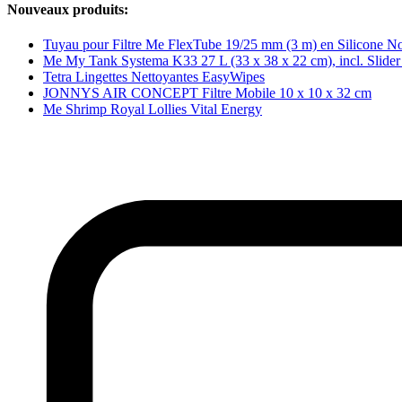
Nouveaux produits:
Tuyau pour Filtre Me FlexTube 19/25 mm (3 m) en Silicone No
Me My Tank Systema K33 27 L (33 x 38 x 22 cm), incl. Slide
Tetra Lingettes Nettoyantes EasyWipes
JONNYS AIR CONCEPT Filtre Mobile 10 x 10 x 32 cm
Me Shrimp Royal Lollies Vital Energy