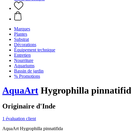
Marques
Plantes
Substrat
Décorations
Équipement technique
Entretien
Nourriture
Aquariums
Bassin de jardin
% Promotions
AquaArt
Hygrophilla pinnatifi
Originaire d'Inde
1 évaluation client
AquaArt Hygrophilla pinnatifida