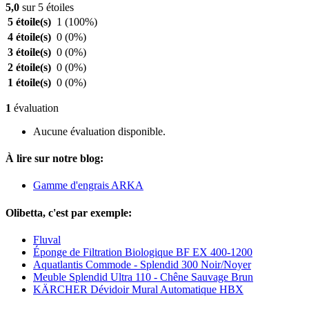
5,0
sur 5 étoiles
5 étoile(s)
1
(100%)
4 étoile(s)
0
(0%)
3 étoile(s)
0
(0%)
2 étoile(s)
0
(0%)
1 étoile(s)
0
(0%)
1
évaluation
Aucune évaluation disponible.
À lire sur notre blog:
Gamme d'engrais ARKA
Olibetta, c'est par exemple:
Fluval
Éponge de Filtration Biologique BF EX 400-1200
Aquatlantis Commode - Splendid 300 Noir/Noyer
Meuble Splendid Ultra 110 - Chêne Sauvage Brun
KÄRCHER Dévidoir Mural Automatique HBX