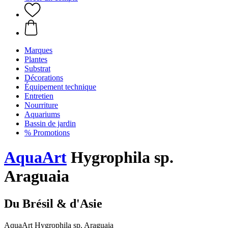
Marques
Plantes
Substrat
Décorations
Équipement technique
Entretien
Nourriture
Aquariums
Bassin de jardin
% Promotions
AquaArt
Hygrophila sp.
Araguaia
Du Brésil & d'Asie
AquaArt Hygrophila sp. Araguaia