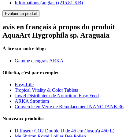
Informations (anglais)
(215,81 KB)
Evaluer ce produit
avis en français à propos du produit
AquaArt Hygrophila sp. Araguaia
À lire sur notre blog:
Gamme d'engrais ARKA
Olibetta, c'est par exemple:
Easy-Life
Tropical Vitality & Color Tablets
Juwel Distributeur de Nourriture Easy Feed
ARKA Strontium
Couvercle en Verre de Remplacement NANOTANK 36
Nouveaux produits:
Diffuseur CO2 Double U de 45 cm (Jusqu'à 450 L)
Me Shrimp Royal Lollies Bee Pollen