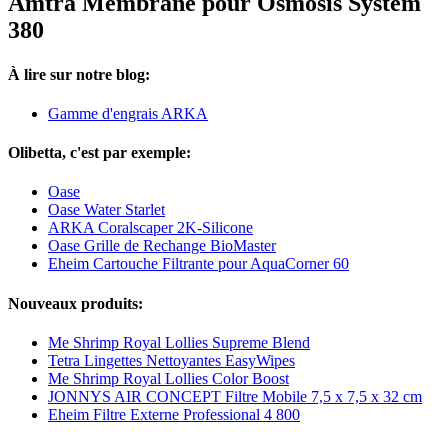
Amtra Membrane pour Osmosis System
380
À lire sur notre blog:
Gamme d'engrais ARKA
Olibetta, c'est par exemple:
Oase
Oase Water Starlet
ARKA Coralscaper 2K-Silicone
Oase Grille de Rechange BioMaster
Eheim Cartouche Filtrante pour AquaCorner 60
Nouveaux produits:
Me Shrimp Royal Lollies Supreme Blend
Tetra Lingettes Nettoyantes EasyWipes
Me Shrimp Royal Lollies Color Boost
JONNYS AIR CONCEPT Filtre Mobile 7,5 x 7,5 x 32 cm
Eheim Filtre Externe Professional 4 800