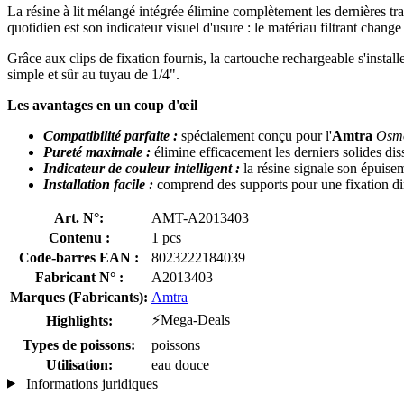
La résine à lit mélangé intégrée élimine complètement les dernières tra
quotidien est son indicateur visuel d'usure : le matériau filtrant chang
Grâce aux clips de fixation fournis, la cartouche rechargeable s'instal
simple et sûr au tuyau de 1/4".
Les avantages en un coup d'œil
Compatibilité parfaite :
spécialement conçu pour l'
Amtra
Osmo
Pureté maximale :
élimine efficacement les derniers solides di
Indicateur de couleur intelligent :
la résine signale son épuise
Installation facile :
comprend des supports pour une fixation dire
Art. N°:
AMT-A2013403
Contenu :
1 pcs
Code-barres EAN :
8023222184039
Fabricant N° :
A2013403
Marques (Fabricants):
Amtra
⚡Mega-Deals
Highlights:
Types de poissons:
poissons
Utilisation:
eau douce
Informations juridiques