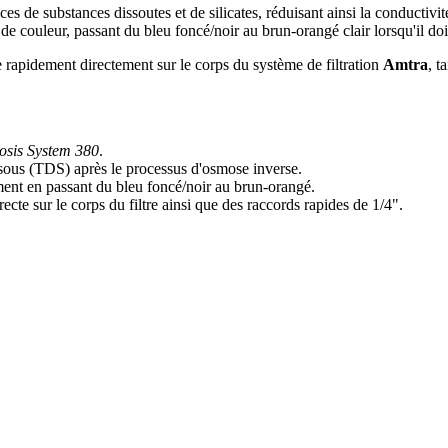
ces de substances dissoutes et de silicates, réduisant ainsi la conductivi
e de couleur, passant du bleu foncé/noir au brun-orangé clair lorsqu'il doi
le rapidement directement sur le corps du système de filtration
Amtra
, t
sis System 380
.
ssous (TDS) après le processus d'osmose inverse.
ment en passant du bleu foncé/noir au brun-orangé.
cte sur le corps du filtre ainsi que des raccords rapides de 1/4".