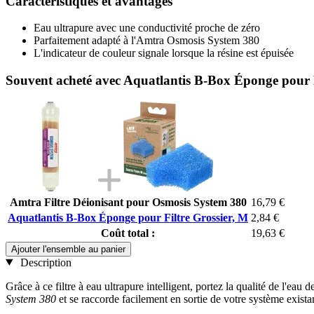
Caractéristiques et avantages
Eau ultrapure avec une conductivité proche de zéro
Parfaitement adapté à l'Amtra Osmosis System 380
L'indicateur de couleur signale lorsque la résine est épuisée
Souvent acheté avec Aquatlantis B-Box Éponge pour F
Amtra Filtre Déionisant pour Osmosis System 380
16,79 €
Aquatlantis B-Box Éponge pour Filtre Grossier, M
2,84 €
Coût total :
19,63 €
Ajouter l'ensemble au panier
Description
Grâce à ce filtre à eau ultrapure intelligent, portez la qualité de l'e
System 380
et se raccorde facilement en sortie de votre système exista