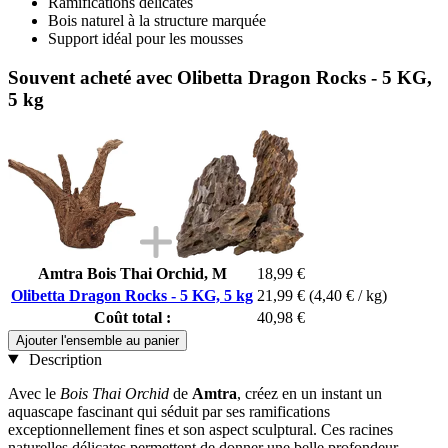
Ramifications délicates
Bois naturel à la structure marquée
Support idéal pour les mousses
Souvent acheté avec Olibetta Dragon Rocks - 5 KG,
5 kg
Amtra Bois Thai Orchid, M
18,99 €
Olibetta Dragon Rocks - 5 KG, 5 kg
21,99 €
(4,40 € / kg)
Coût total :
40,98 €
Ajouter l'ensemble au panier
Description
Avec le
Bois Thai Orchid
de
Amtra
, créez en un instant un
aquascape fascinant qui séduit par ses ramifications
exceptionnellement fines et son aspect sculptural. Ces racines
naturelles délicates permettent de donner une belle profondeur