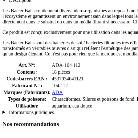
Description
Les Bacter Balls contiennent divers micro-organismes au repos. Une fois
l'écosystème et garantissent un environnement sain dans lequel tous les 
directement dans le substrat ou dans un média filtrant si nécessaire. C
Ce produit est conçu exclusivement pour une utilisation dans les aqua
Les Bacter Balls sont des bactéries de sol / bactéries filtrantes trè
transformés en véritables œuvres d'art qui reflètent l'esthétique des 
qu'un design élégant. Ce n'est pas pour rien que la marque est mondi
Art. N°:
ADA-104-112
Contenu :
18 pièces
Code-barres EAN :
4537934041121
Fabricant N° :
104-112
Marques (Fabricants):
ADA
Types de poissons:
Characiformes, Silures et poissons de fond, P
Utilisation:
aquarium, eau douce
Informations juridiques
Nos recommandations